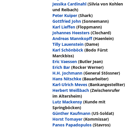
Jessika Cardinahl
(Silvia von Kohlen
und Reibach)
Peter Kuiper
(Shark)
Gottfried John
(Sonnemann)
Karl Lieffen
(Floppmann)
Johannes Heesters
(Clochard)
Andreas Mannkopff
(Haenlein)
Tilly Lauenstein
(Dame)
Karl Schönböck
(Bodo Fürst
Marckbiss)
Eric Vaessen
(Butler Jean)
Erich Bar
(Rocker Werner)
H.H. Jochmann
(General Stössner)
Hans Nitschke
(Bauarbeiter)
Karl-Ulrich Meves
(Bankangestellter)
Herbert Weißbach
(Zwischenrufer
im Altersheim)
Lutz Mackensy
(Kunde mit
Springböcken)
Günther Kaufmann
(US-Soldat)
Horst Tomayer
(Kommissar)
Panos Papadopulos
(Stavros)