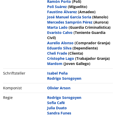
Ramón Porto
(Poli)
Poli Suárez
(Miguelito)
Faustino Álvarez
(Amadeo)
José Manuel García Soria
(Manolo)
Mercedes Samprón Pérez
(Aurora)
Marta Lado
(Guardia Criminalística)
Evaristo Calvo
(Teniente Guardia
Civil)
Aurelio Alonso
(Comprador Granja)
Eduardo Silva
(Dependiente)
Cheli Frade
(Clienta)
Cristophe Lago
(Trabajador Granja)
Mardom
(Joven Gallego)
Schriftsteller
Isabel Peña
Rodrigo Sorogoyen
Komponist
Olivier Arson
Regie
Rodrigo Sorogoyen
Sofía Café
Julia Duato
Sandra Funes