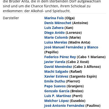
die Brüder Anta, die in dem sterbenden Dorf aufgewachsen
sind und um die Chance fürchten, ihrem Schicksal zu
entkommen: der Alkohol- und Spielsucht.
Darsteller
Marina Foïs
(Olga)
Denis Ménochet
(Antoine)
Luis Zahera
(Xan)
Diego Anido
(Lorenzo)
Marie Colomb
(Marie)
Luisa Merelas
(Madre Anta)
José Manuel Fernández y Blanco
(Pepiño)
Federico Pérez Rey
(Cabo 1 Mariano)
Javier Varela
(Cabo 2 Xosé)
David Menéndez
(Cabo 3 Alfonso)
Machi Salgado
(Rafael)
Xavier Estévez
(Sargento Espín)
Emile Duthu
(Pierrot)
Pepo Suevos
(Granjero)
Gonzalo García
(Breixo)
Luis P. Martínez
(Perri)
Melchor López
(Eusebio)
José Antonio Fernández
(Paulino)