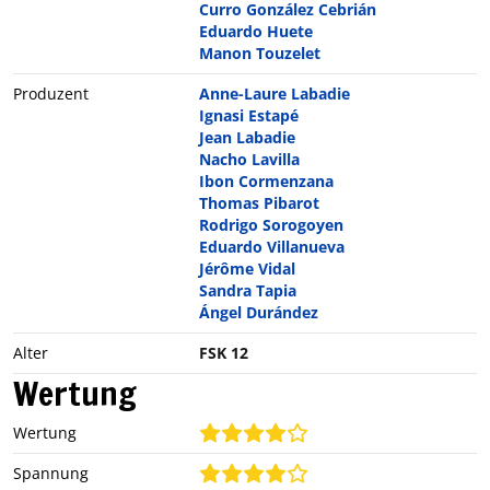
Curro González Cebrián
Eduardo Huete
Manon Touzelet
Produzent
Anne-Laure Labadie
Ignasi Estapé
Jean Labadie
Nacho Lavilla
Ibon Cormenzana
Thomas Pibarot
Rodrigo Sorogoyen
Eduardo Villanueva
Jérôme Vidal
Sandra Tapia
Ángel Durández
Alter
FSK 12
Wertung
Wertung
Spannung