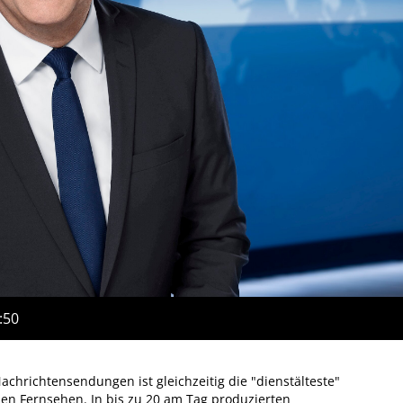
:50
achrichtensendungen ist gleichzeitig die "dienstälteste"
n Fernsehen. In bis zu 20 am Tag produzierten