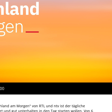
:00
land am Morgen" von RTL und ntv ist der tägliche
iert und gut unterhalten in den Tag starten wollen. Von 6