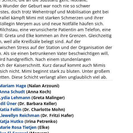
as Wunder der Geburt war noch nie so schwer
estes, doch trotz Wehentropf und Mobilisation geht bei
rallel kämpft Mimi mit starken Schmerzen und ihrer
Kollegin Meryem aus und neue Notfälle häufen sich.
lchstau, eine verunsicherte Patientin am Telefon, eine
: Greta und Elke kommen an ihre Grenzen. Gleichzeitig
weil alle Kreißsäle belegt sind. Auf der
wischen Stress auf der Station und der Organisation der
 Als sie einen betrunkenen Vater beschwichtigen will,
 wird handgreiflich. Nach einem stundenlangen
och der Kaiserschnitt. Kurz darauf kommt auch Mimis
 sich nicht. Mimi beginnt stark zu bluten. Unter großem
etten. Diese Schicht verlangt allen unglaublich viel ab.
Mariam Hage
(Nalan Arzouni)
Anna Schudt
(Anna Koch)
Lydia Lehmann
(Greta Malinger)
Idil Üner
(Dr. Barbara Keller)
Katia Fellin
(Dr. Charlotte Mohn)
Llewellyn Reichman
(Dr. Fritzi Hafer)
Katja Hutko
(Irina Petrenko)
Marie Rosa Tietjen
(Elke)