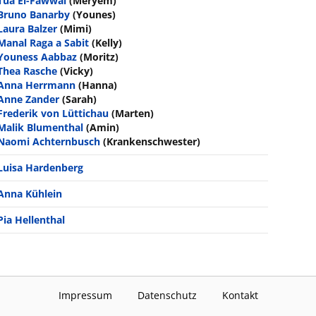
Tua El-Fawwal
(Meryem)
Bruno Banarby
(Younes)
Laura Balzer
(Mimi)
Manal Raga a Sabit
(Kelly)
Youness Aabbaz
(Moritz)
Thea Rasche
(Vicky)
Anna Herrmann
(Hanna)
Anne Zander
(Sarah)
Frederik von Lüttichau
(Marten)
Malik Blumenthal
(Amin)
Naomi Achternbusch
(Krankenschwester)
Luisa Hardenberg
Anna Kühlein
Pia Hellenthal
Impressum
Datenschutz
Kontakt