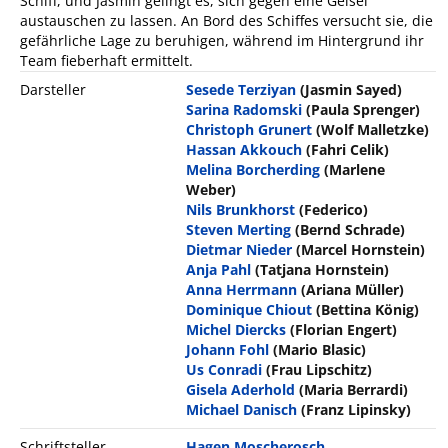
Schiff, und Jasmin gelingt es, sich gegen eine Geisel
austauschen zu lassen. An Bord des Schiffes versucht sie, die
gefährliche Lage zu beruhigen, während im Hintergrund ihr
Team fieberhaft ermittelt.
Darsteller
Sesede Terziyan
(Jasmin Sayed)
Sarina Radomski
(Paula Sprenger)
Christoph Grunert
(Wolf Malletzke)
Hassan Akkouch
(Fahri Celik)
Melina Borcherding
(Marlene
Weber)
Nils Brunkhorst
(Federico)
Steven Merting
(Bernd Schrade)
Dietmar Nieder
(Marcel Hornstein)
Anja Pahl
(Tatjana Hornstein)
Anna Herrmann
(Ariana Müller)
Dominique Chiout
(Bettina König)
Michel Diercks
(Florian Engert)
Johann Fohl
(Mario Blasic)
Us Conradi
(Frau Lipschitz)
Gisela Aderhold
(Maria Berrardi)
Michael Danisch
(Franz Lipinsky)
Schriftsteller
Hagen Moscherosch