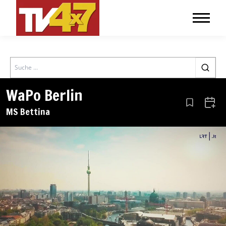
Search
WaPo Berlin
Aus den Le
Zum 
MS Bettina