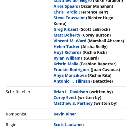
Matthew del Negro
(Mike Farallon)
Aries Spears
(Oscar Monahan)
Chris Tardio
(Terrence Kerr)
Steve Toussaint
(Richter Hugo
Kemp)
Greg Rikaart
(Scott LeBrock)
Matt Doherty
(Corey Burton)
Vincent M. Ward
(Marshall Abrams)
Helen Tucker
(Alisha Reilly)
Hoyt Richards
(Richie Rick)
Rylan Williams
(Guard)
Kristin Malia
(Fashion Reporter)
Frankie Rodriguez
(Juan Cavanas)
Anya Monzikova
(Richie Rita)
Antonio T. Tillman
(Detective)
Schriftsteller
Brian L. Davidson
(written by)
Corey Evett
(written by)
Matthew S. Partney
(written by)
Komponist
Kevin Kiner
Regie
Scott Lautanen