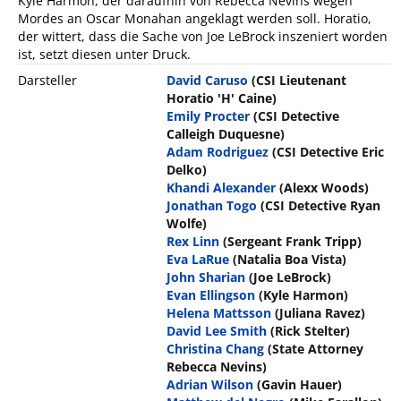
Kyle Harmon, der daraufhin von Rebecca Nevins wegen
Mordes an Oscar Monahan angeklagt werden soll. Horatio,
der wittert, dass die Sache von Joe LeBrock inszeniert worden
ist, setzt diesen unter Druck.
Darsteller
David Caruso
(CSI Lieutenant
Horatio 'H' Caine)
Emily Procter
(CSI Detective
Calleigh Duquesne)
Adam Rodriguez
(CSI Detective Eric
Delko)
Khandi Alexander
(Alexx Woods)
Jonathan Togo
(CSI Detective Ryan
Wolfe)
Rex Linn
(Sergeant Frank Tripp)
Eva LaRue
(Natalia Boa Vista)
John Sharian
(Joe LeBrock)
Evan Ellingson
(Kyle Harmon)
Helena Mattsson
(Juliana Ravez)
David Lee Smith
(Rick Stelter)
Christina Chang
(State Attorney
Rebecca Nevins)
Adrian Wilson
(Gavin Hauer)