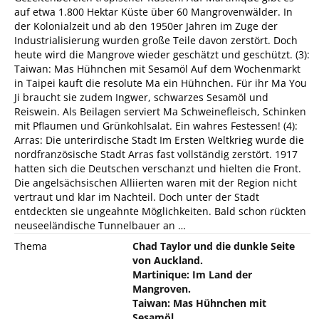
auf etwa 1.800 Hektar Küste über 60 Mangrovenwälder. In
der Kolonialzeit und ab den 1950er Jahren im Zuge der
Industrialisierung wurden große Teile davon zerstört. Doch
heute wird die Mangrove wieder geschätzt und geschützt. (3):
Taiwan: Mas Hühnchen mit Sesamöl Auf dem Wochenmarkt
in Taipei kauft die resolute Ma ein Hühnchen. Für ihr Ma You
Ji braucht sie zudem Ingwer, schwarzes Sesamöl und
Reiswein. Als Beilagen serviert Ma Schweinefleisch, Schinken
mit Pflaumen und Grünkohlsalat. Ein wahres Festessen! (4):
Arras: Die unterirdische Stadt Im Ersten Weltkrieg wurde die
nordfranzösische Stadt Arras fast vollständig zerstört. 1917
hatten sich die Deutschen verschanzt und hielten die Front.
Die angelsächsischen Alliierten waren mit der Region nicht
vertraut und klar im Nachteil. Doch unter der Stadt
entdeckten sie ungeahnte Möglichkeiten. Bald schon rückten
neuseeländische Tunnelbauer an …
Thema
Chad Taylor und die dunkle Seite
von Auckland.
Martinique: Im Land der
Mangroven.
Taiwan: Mas Hühnchen mit
Sesamöl.