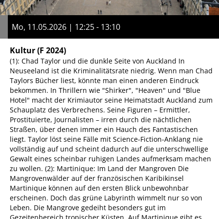
Mo, 11.05.2026 | 12:25 - 13:10
Kultur
(F 2024)
(1): Chad Taylor und die dunkle Seite von Auckland In
Neuseeland ist die Kriminalitätsrate niedrig. Wenn man Chad
Taylors Bücher liest, könnte man einen anderen Eindruck
bekommen. In Thrillern wie "Shirker", "Heaven" und "Blue
Hotel" macht der Krimiautor seine Heimatstadt Auckland zum
Schauplatz des Verbrechens. Seine Figuren – Ermittler,
Prostituierte, Journalisten – irren durch die nächtlichen
Straßen, über denen immer ein Hauch des Fantastischen
liegt. Taylor löst seine Fälle mit Science-Fiction-Anklang nie
vollständig auf und scheint dadurch auf die unterschwellige
Gewalt eines scheinbar ruhigen Landes aufmerksam machen
zu wollen. (2): Martinique: Im Land der Mangroven Die
Mangrovenwälder auf der französischen Karibikinsel
Martinique können auf den ersten Blick unbewohnbar
erscheinen. Doch das grüne Labyrinth wimmelt nur so von
Leben. Die Mangrove gedeiht besonders gut im
Gezeitenbereich tropischer Küsten. Auf Martinique gibt es