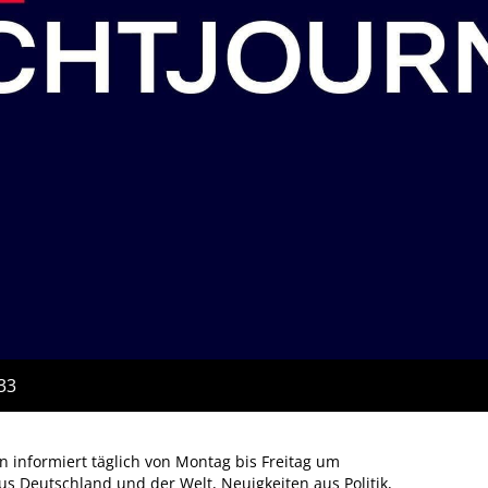
:33
 informiert täglich von Montag bis Freitag um
us Deutschland und der Welt, Neuigkeiten aus Politik,