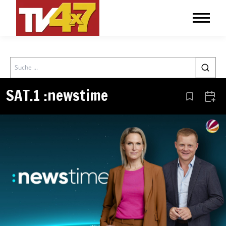
Search
SAT.1 :newstime
Aus den Le
Zum 