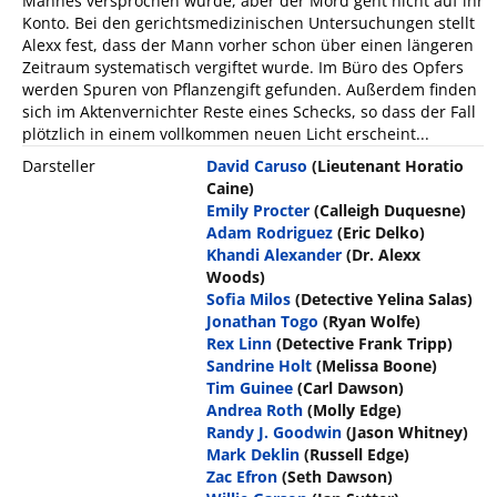
Mannes versprochen wurde, aber der Mord geht nicht auf ihr
Konto. Bei den gerichtsmedizinischen Untersuchungen stellt
Alexx fest, dass der Mann vorher schon über einen längeren
Zeitraum systematisch vergiftet wurde. Im Büro des Opfers
werden Spuren von Pflanzengift gefunden. Außerdem finden
sich im Aktenvernichter Reste eines Schecks, so dass der Fall
plötzlich in einem vollkommen neuen Licht erscheint...
Darsteller
David Caruso
(Lieutenant Horatio
Caine)
Emily Procter
(Calleigh Duquesne)
Adam Rodriguez
(Eric Delko)
Khandi Alexander
(Dr. Alexx
Woods)
Sofia Milos
(Detective Yelina Salas)
Jonathan Togo
(Ryan Wolfe)
Rex Linn
(Detective Frank Tripp)
Sandrine Holt
(Melissa Boone)
Tim Guinee
(Carl Dawson)
Andrea Roth
(Molly Edge)
Randy J. Goodwin
(Jason Whitney)
Mark Deklin
(Russell Edge)
Zac Efron
(Seth Dawson)