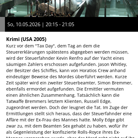
So, 10.05.2026 | 20:15 - 21:05
Krimi
(USA 2005)
Kurz vor dem "Tax Day", dem Tag an dem die
Steuererklärungen spätestens abgegeben werden müssen,
wird der Steuerfahnder Kevin Renfro auf der Yacht eines
säumigen Zahlers erschossen aufgefunden. Jason Whitley,
der Besitzer des Schiffes, kann von Horatios Crew anhand
eindeutiger Beweise des Mordes überführt werden. Kurze
Zeit später wird ein zweiter Steuerbeamter, Simon Bremmer,
ebenfalls ermordet aufgefunden. Die Ermittler vermuten
einen ähnlichen Zusammenhang. Tatsächlich kann die
Tatwaffe Bremmers letztem Klienten, Russell Edge,
zugeordnet werden. Doch der leugnet die Tat. Im Zuge der
Ermittlungen stellt sich heraus, dass der Steuerfahnder eine
Affäre mit der Ex-Frau des Mannes hatte. Molly Edge gibt
zwar zu, mit dem Beamten Sex gehabt zu haben, wofür ihr
als Gegenleistung der konfiszierte Rolls-Royce ihres Ex-