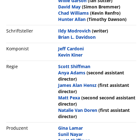
Willie Garson
(Ian Sutter)
David May
(Simon Bremmer)
Chad Williams
(Kevin Renfro)
Hunter Allan
(Timothy Dawson)
Schriftsteller
Ildy Modrovich
(writer)
Brian L. Davidson
Komponist
Jeff Cardoni
Kevin Kiner
Regie
Scott Shiffman
Anya Adams
(second assistant
director)
James Alan Hensz
(first assistant
director)
Matt Pexa
(second second assistant
director)
Natalie Van Doren
(first assistant
director)
Produzent
Gina Lamar
Sunil Nayar