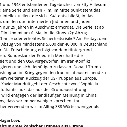
41 und 1943 entstandenen Tagebücher von Etty Hillesum
 eine Serie und einen Film. Im Mittelpunkt steht das
Intellektuellen, die sich 1941 entschließt, in das
, um den dort internierten Jüdinnen und Juden
n nur 29 Jahren in Auschwitz ermordet. Die Serie ist ab
 Film kommt am 6. Mai in die Kinos. (2): Abzug
hance oder erhöhtes Sicherheitsrisiko? Am Freitag, dem
en Abzug von mindestens 5.000 der 40.000 in Deutschland
n. Die Entscheidung erfolgt vor dem Hintergrund
n. Bundeskanzler Friedrich Merz hatte die
isiert und den USA vorgeworfen, im Iran-Konflikt
u agieren und sich demütigen zu lassen. Donald Trump
shington im Krieg gegen den Iran nicht ausreichend zu
einem weiteren Rückzug der US-Truppen aus Europa,
 Xavier Mauduit geht der Geschichte von "Sophie la
Naturkautschuk, das aus der Grundausstattung
wird entgegen der landläufigen Meinung in China
uns, dass wir immer weniger sprechen. Laut
er verwenden wir im Alltag 338 Wörter weniger als
Hagai Levi.
Abzug amerikanischer Truppen aus Europa.