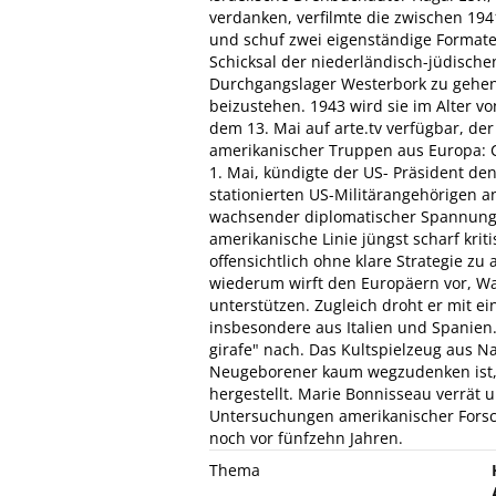
verdanken, verfilmte die zwischen 19
und schuf zwei eigenständige Formate:
Schicksal der niederländisch-jüdischen 
Durchgangslager Westerbork zu gehen
beizustehen. 1943 wird sie im Alter vo
dem 13. Mai auf arte.tv verfügbar, der
amerikanischer Truppen aus Europa: C
1. Mai, kündigte der US- Präsident d
stationierten US-Militärangehörigen a
wachsender diplomatischer Spannunge
amerikanische Linie jüngst scharf krit
offensichtlich ohne klare Strategie z
wiederum wirft den Europäern vor, Wa
unterstützen. Zugleich droht er mit 
insbesondere aus Italien und Spanien.
girafe" nach. Das Kultspielzeug aus 
Neugeborener kaum wegzudenken ist, 
hergestellt. Marie Bonnisseau verrät 
Untersuchungen amerikanischer Forsch
noch vor fünfzehn Jahren.
Thema