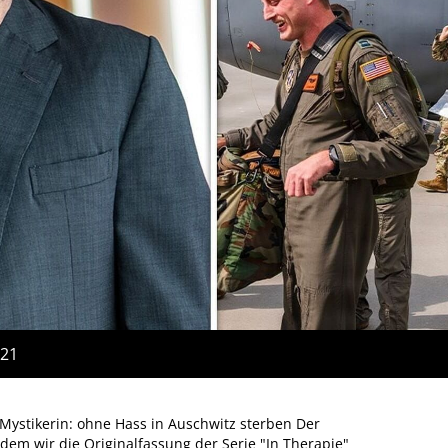
:21
le, Mystikerin: ohne Hass in Auschwitz sterben Der
 dem wir die Originalfassung der Serie "In Therapie"