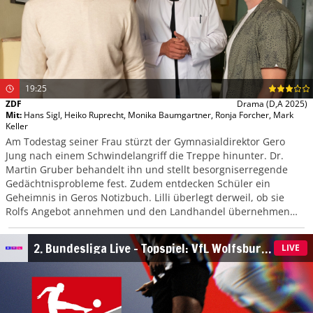
19:25
ZDF
Drama
(D,A 2025)
Mit
:
Hans Sigl
,
Heiko Ruprecht
,
Monika Baumgartner
,
Ronja Forcher
,
Mark
Keller
Am Todestag seiner Frau stürzt der Gymnasialdirektor Gero
Jung nach einem Schwindelangriff die Treppe hinunter. Dr.
Martin Gruber behandelt ihn und stellt besorgniserregende
Gedächtnisprobleme fest. Zudem entdecken Schüler ein
Geheimnis in Geros Notizbuch. Lilli überlegt derweil, ob sie
Rolfs Angebot annehmen und den Landhandel übernehmen
soll, anstatt ihr langes Medizinstudium abzuwarten.
2. Bundesliga Live – Topspiel: VfL Wolfsburg
LIVE
– 1. FC Kaiserslautern