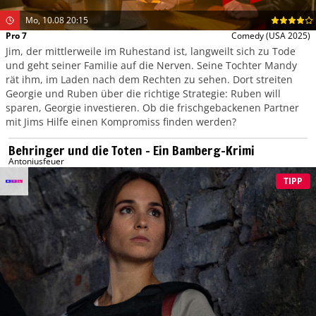
Mo, 10.08 20:15
Pro 7
Comedy
(USA 2025)
Jim, der mittlerweile im Ruhestand ist, langweilt sich zu Tode
und geht seiner Familie auf die Nerven. Seine Tochter Mandy
rät ihm, im Laden nach dem Rechten zu sehen. Dort streiten
Georgie und Ruben über die richtige Strategie: Ruben will
sparen, Georgie investieren. Ob die frischgebackenen Partner
mit Jims Hilfe einen Kompromiss finden werden?
Behringer und die Toten – Ein Bamberg-Krimi
Antoniusfeuer
TIPP