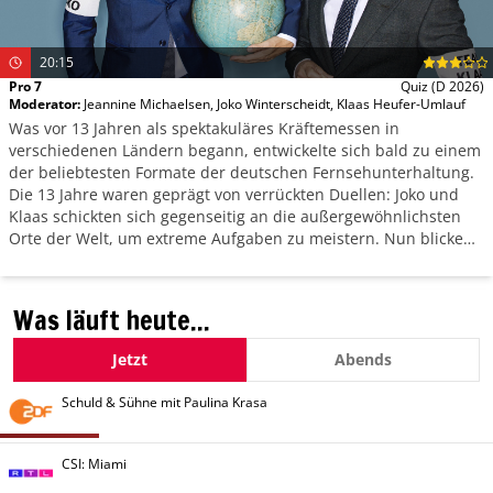
20:15
Pro 7
Quiz
(D 2026)
Moderator
:
Jeannine Michaelsen
,
Joko Winterscheidt
,
Klaas Heufer-Umlauf
Was vor 13 Jahren als spektakuläres Kräftemessen in
verschiedenen Ländern begann, entwickelte sich bald zu einem
der beliebtesten Formate der deutschen Fernsehunterhaltung.
Die 13 Jahre waren geprägt von verrückten Duellen: Joko und
Klaas schickten sich gegenseitig an die außergewöhnlichsten
Orte der Welt, um extreme Aufgaben zu meistern. Nun blicken
die Freunde auf die besten Momente zurück.
Was läuft heute...
Jetzt
Abends
Schuld & Sühne mit Paulina Krasa
CSI: Miami