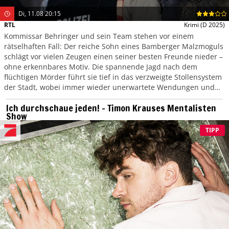
Di, 11.08 20:15
RTL
Krimi
(D 2025)
Kommissar Behringer und sein Team stehen vor einem
rätselhaften Fall: Der reiche Sohn eines Bamberger Malzmoguls
schlägt vor vielen Zeugen einen seiner besten Freunde nieder –
ohne erkennbares Motiv. Die spannende Jagd nach dem
flüchtigen Mörder führt sie tief in das verzweigte Stollensystem
der Stadt, wobei immer wieder unerwartete Wendungen und
neue Geheimnisse ans Licht kommen.
Ich durchschaue jeden! – Timon Krauses Mentalisten
Show
TIPP