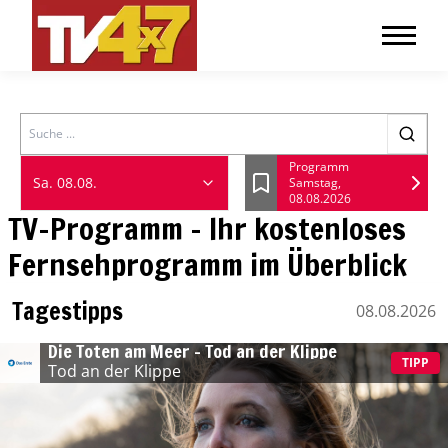
Search
Programm
Sa. 08.08.
Samstag,
Lesezeichen
08.08.2026
TV-Programm - Ihr kostenloses
Fernsehprogramm im Überblick
Tagestipps
08.08.2026
Samstag, 08 August
Die Toten am Meer – Tod an der Klippe
TIPP
Tod an der Klippe