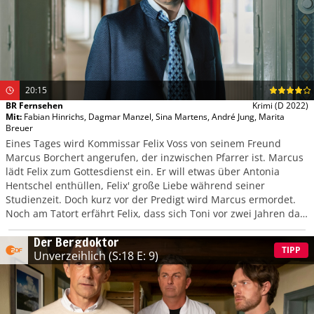
20:15
BR Fernsehen
Krimi
(D 2022)
Mit
:
Fabian Hinrichs
,
Dagmar Manzel
,
Sina Martens
,
André Jung
,
Marita
Breuer
Eines Tages wird Kommissar Felix Voss von seinem Freund
Marcus Borchert angerufen, der inzwischen Pfarrer ist. Marcus
lädt Felix zum Gottesdienst ein. Er will etwas über Antonia
Hentschel enthüllen, Felix' große Liebe während seiner
Studienzeit. Doch kurz vor der Predigt wird Marcus ermordet.
Noch am Tatort erfährt Felix, dass sich Toni vor zwei Jahren das
Leben genommen hat. Felix ist der Meinung, dass es eine
Der Bergdoktor
Verbindung zwischen dem Tod von Toni und von Marcus gibt.
TIPP
Unverzeihlich
(S:18 E: 9)