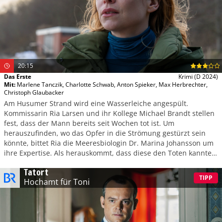
20:15
Das Erste
Krimi
(D 2024)
Mit
:
Marlene Tanczik
,
Charlotte Schwab
,
Anton Spieker
,
Max Herbrechter
,
Christoph Glaubacker
Am Husumer Strand wird eine Wasserleiche angespült.
Kommissarin Ria Larsen und ihr Kollege Michael Brandt stellen
fest, dass der Mann bereits seit Wochen tot ist. Um
herauszufinden, wo das Opfer in die Strömung gestürzt sein
könnte, bittet Ria die Meeresbiologin Dr. Marina Johansson um
ihre Expertise. Als herauskommt, dass diese den Toten kannte,
gerät die Wissenschaftlerin selbst ins Visier der Ermittler.
Tatort
TIPP
Hochamt für Toni